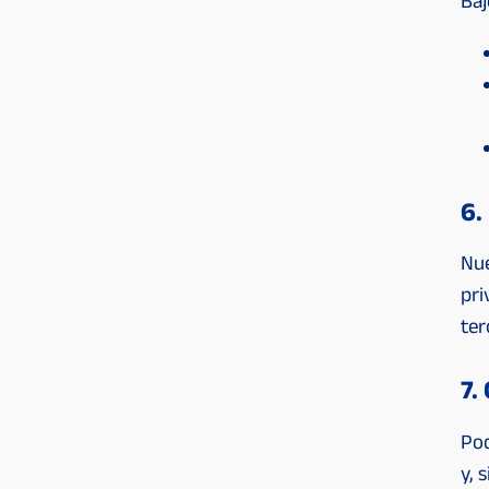
Baj
6.
Nue
pri
ter
7.
Pod
y, 