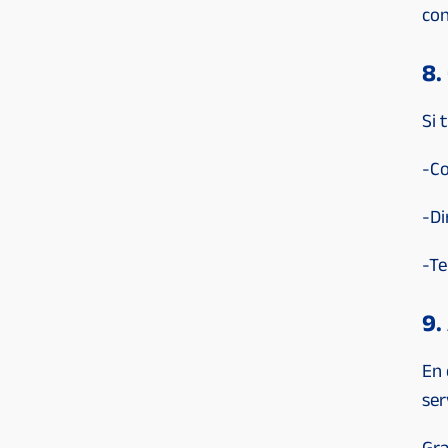
con
8.
Si 
-Co
-Di
-Te
9.
En 
ser