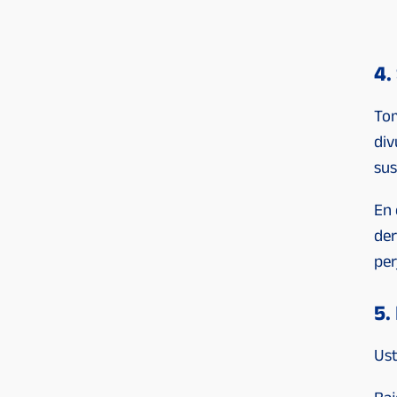
4.
Tom
div
sus
En 
der
per
5.
Ust