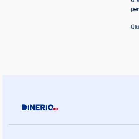
Gra
per
Últ