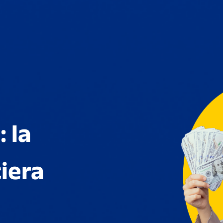
 la
iera